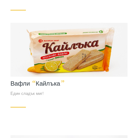
“
”
Вафли
Кайлъка
Един сладък миг!