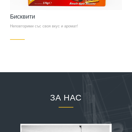
Бисквити
Неповторими със своя вкус и аромат!
ЗА НАС