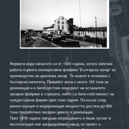
Фирмата води началото си от 1930 година, когато започва
работа първата кооперативна фабрика “Българска захар“ за
производство на цвеклова захар. Тя изцяло е основана с
български капитали. Преработ вала е около 150 тона за
денонощие и е била достоен конкурент на останалите
захарни фабрики в страната, които са били собственост на
чуждестранни фирми през тези години. По-късно след
реконструкция и модернизация мощността достига до 850
тона преработено захарно цвекло в денонощие.
През 1978 година завърши изграждането и беше пуснат в
експлоатация нов захародобивен завод по проект и