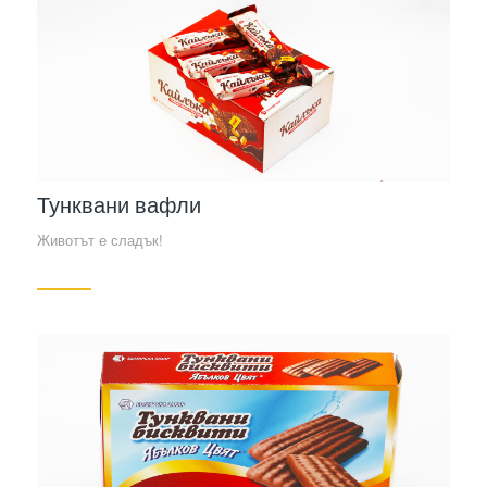
Тунквани вафли
Животът е сладък!