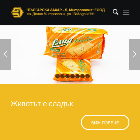
1
2
3
4
5
6
7
8
Животът е сладък
ВИЖ ПОВЕЧЕ