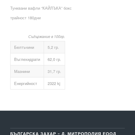
Тунквани вафли “КАЙЛЪКА” бокс
трайност 180дни
Съдържание в 100гр.
Белтъчини
5,2 гр.
Въглехидрати
62,0 гр.
Мазнини
31,7 гр.
Енергийност
2322 kj
БЪЛГАРСКА ЗАХАР – Д. МИТРОПОЛИЯ ЕООД